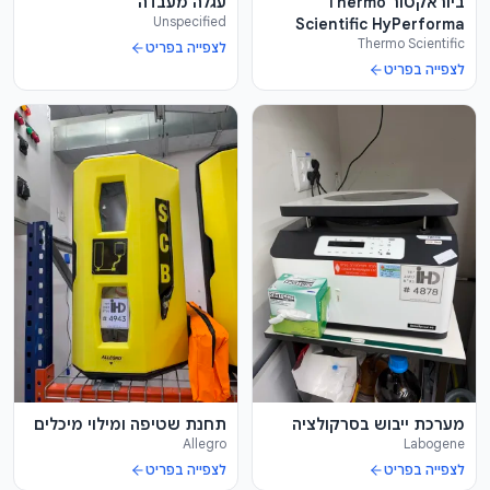
ביוראקטור Thermo
עגלה מעבדה
Unspecified
Scientific HyPerforma
Thermo Scientific
G3Lab + משקל
לצפייה בפריט
לצפייה בפריט
מערכת ייבוש בסרקולציה
תחנת שטיפה ומילוי מיכלים
Allegro
Labogene
לצפייה בפריט
לצפייה בפריט