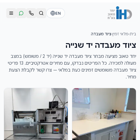
לג לתוכן הראשי
EN
בית
›
מלאי זמין
›
ציוד מעבדה
התקשרו אלינו
שליחת הודעת וואטסאפ
ציוד מעבדה יד שנייה
דוד
דוד
יחד טאוב מציעה מבחר ציוד מעבדה יד שנייה (יד 2 / משומש) במצב
050-2755513
050-2755513
מעולה למכירה. כל הפריטים נבדקו, עם מחירים אטרקטיביים. 13 פריטי
ציוד מעבדה משומשים זמינים כעת במלאי — צרו קשר לקבלת הצעת
מחיר.
דן
דן
054-2345867
054-2345867
חי
חי
050-2500910
050-2500910