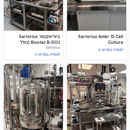
Sartorius Ambr 15 Cell
ביוריאקטור Sartorius
Culture
Biostat B-DCU (כולל
Sartorius
משאבות ומשקלים) +
לצפייה בפריט
2XATF
לצפייה בפריט