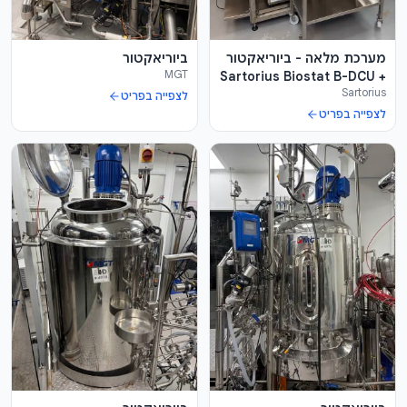
מערכת מלאה - ביוריאקטור
ביוריאקטור
MGT
Sartorius Biostat B-DCU +
Sartorius
REPLIGEN XCELL + עמדה +
לצפייה בפריט
משאבות + משקלים
לצפייה בפריט