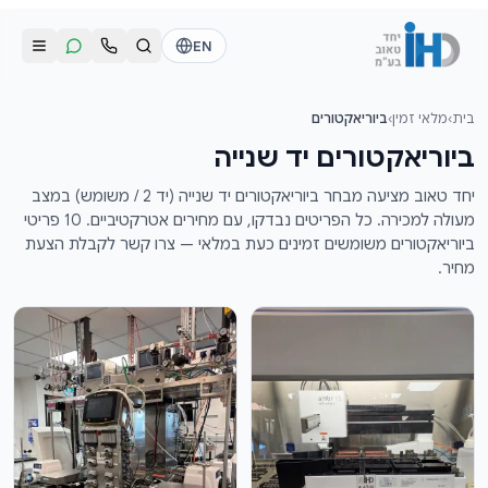
לג לתוכן הראשי
EN
בית
›
מלאי זמין
›
ביוריאקטורים
התקשרו אלינו
שליחת הודעת וואטסאפ
ביוריאקטורים יד שנייה
דוד
דוד
יחד טאוב מציעה מבחר ביוריאקטורים יד שנייה (יד 2 / משומש) במצב
050-2755513
050-2755513
מעולה למכירה. כל הפריטים נבדקו, עם מחירים אטרקטיביים. 10 פריטי
ביוריאקטורים משומשים זמינים כעת במלאי — צרו קשר לקבלת הצעת
מחיר.
דן
דן
054-2345867
054-2345867
חי
חי
050-2500910
050-2500910