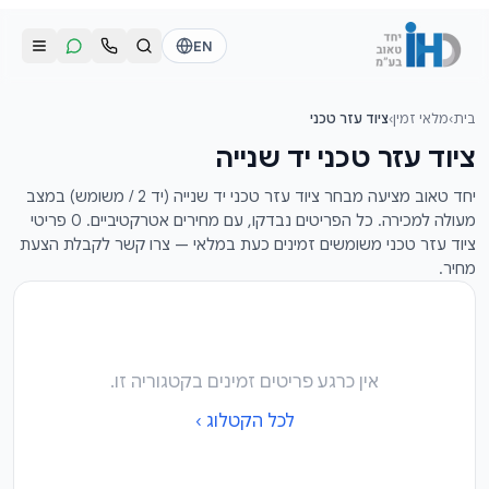
לג לתוכן הראשי
EN
בית
›
מלאי זמין
›
ציוד עזר טכני
התקשרו אלינו
שליחת הודעת וואטסאפ
ציוד עזר טכני יד שנייה
דוד
דוד
יחד טאוב מציעה מבחר ציוד עזר טכני יד שנייה (יד 2 / משומש) במצב
050-2755513
050-2755513
מעולה למכירה. כל הפריטים נבדקו, עם מחירים אטרקטיביים. 0 פריטי
ציוד עזר טכני משומשים זמינים כעת במלאי — צרו קשר לקבלת הצעת
מחיר.
דן
דן
054-2345867
054-2345867
חי
חי
050-2500910
050-2500910
אין כרגע פריטים זמינים בקטגוריה זו.
לכל הקטלוג ›