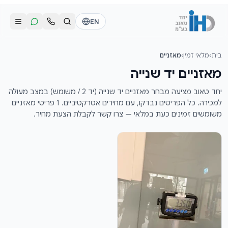
לג לתוכן הראשי
EN
בית
›
מלאי זמין
›
מאזניים
התקשרו אלינו
שליחת הודעת וואטסאפ
מאזניים יד שנייה
דוד
דוד
יחד טאוב מציעה מבחר מאזניים יד שנייה (יד 2 / משומש) במצב מעולה
050-2755513
050-2755513
למכירה. כל הפריטים נבדקו, עם מחירים אטרקטיביים. 1 פריטי מאזניים
משומשים זמינים כעת במלאי — צרו קשר לקבלת הצעת מחיר.
דן
דן
054-2345867
054-2345867
חי
חי
050-2500910
050-2500910