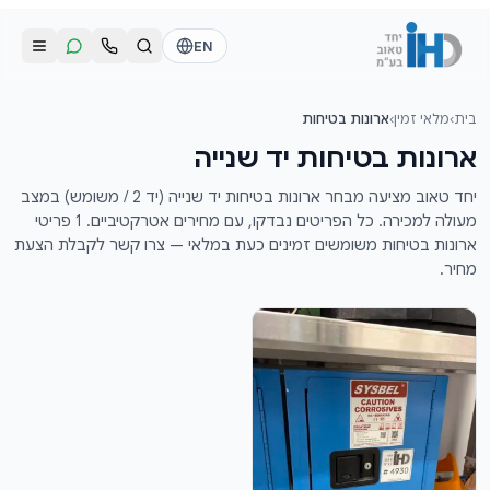
לג לתוכן הראשי
EN
בית
›
מלאי זמין
›
ארונות בטיחות
התקשרו אלינו
שליחת הודעת וואטסאפ
ארונות בטיחות יד שנייה
דוד
דוד
יחד טאוב מציעה מבחר ארונות בטיחות יד שנייה (יד 2 / משומש) במצב
050-2755513
050-2755513
מעולה למכירה. כל הפריטים נבדקו, עם מחירים אטרקטיביים. 1 פריטי
ארונות בטיחות משומשים זמינים כעת במלאי — צרו קשר לקבלת הצעת
מחיר.
דן
דן
054-2345867
054-2345867
חי
חי
050-2500910
050-2500910