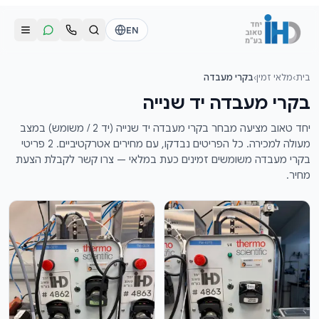
לג לתוכן הראשי
EN
בית
›
מלאי זמין
›
בקרי מעבדה
התקשרו אלינו
שליחת הודעת וואטסאפ
בקרי מעבדה יד שנייה
דוד
דוד
יחד טאוב מציעה מבחר בקרי מעבדה יד שנייה (יד 2 / משומש) במצב
050-2755513
050-2755513
מעולה למכירה. כל הפריטים נבדקו, עם מחירים אטרקטיביים. 2 פריטי
בקרי מעבדה משומשים זמינים כעת במלאי — צרו קשר לקבלת הצעת
מחיר.
דן
דן
054-2345867
054-2345867
חי
חי
050-2500910
050-2500910