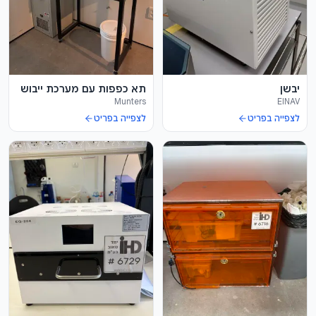
יבשן
תא כפפות עם מערכת ייבוש
Munters
EINAV
לצפייה בפריט
לצפייה בפריט