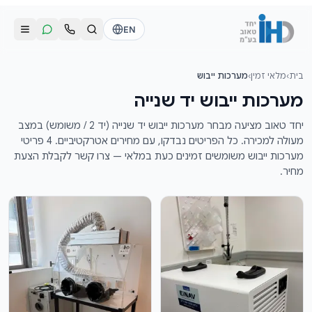
לג לתוכן הראשי
EN
בית
›
מלאי זמין
›
מערכות ייבוש
התקשרו אלינו
שליחת הודעת וואטסאפ
מערכות ייבוש יד שנייה
דוד
דוד
יחד טאוב מציעה מבחר מערכות ייבוש יד שנייה (יד 2 / משומש) במצב
050-2755513
050-2755513
מעולה למכירה. כל הפריטים נבדקו, עם מחירים אטרקטיביים. 4 פריטי
מערכות ייבוש משומשים זמינים כעת במלאי — צרו קשר לקבלת הצעת
מחיר.
דן
דן
054-2345867
054-2345867
חי
חי
050-2500910
050-2500910