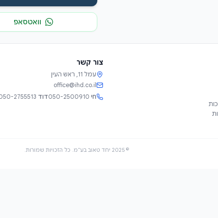
וואטסאפ
צור קשר
עמל 11, ראש העין
office@ihd.co.il
חי
050-2500910
דוד
050-2755513
כות
ות
© 2025 יחד טאוב בע"מ. כל הזכויות שמורות.