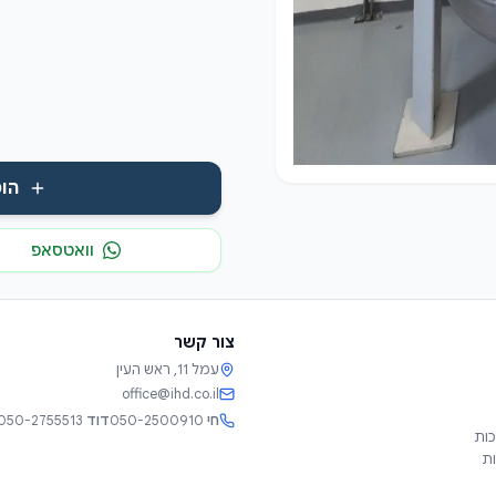
הו
וואטסאפ
צור קשר
עמל 11, ראש העין
office@ihd.co.il
חי
050-2500910
דוד
050-2755513
כות
ות