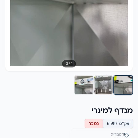
3
/
1
מנדף למינרי
נמכר
מק״ט
6599
קטגוריה