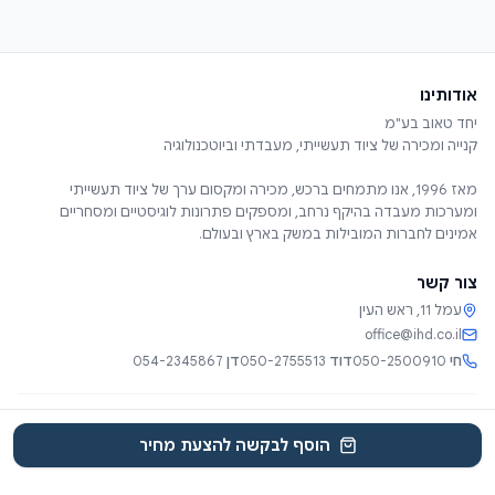
אודותינו
מאז 1996, אנו מתמחים ברכש, מכירה ומקסום ערך של ציוד תעשייתי
ומערכות מעבדה בהיקף נרחב, ומספקים פתרונות לוגיסטיים ומסחריים
אמינים לחברות המובילות במשק בארץ ובעולם.
צור קשר
עמל 11, ראש העין
office@ihd.co.il
חי
050-2500910
דוד
050-2755513
דן
054-2345867
שירותים
אודות
קטלוג
קטגוריות
צור קשר
EN
הוסף לבקשה להצעת מחיר
© 2025 יחד טאוב בע"מ. כל הזכויות שמורות.