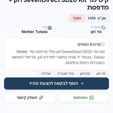
קיט מד pH SevenDirect SD20 Kit +
מדפסת
נמכר
מק״ט
1498
קטגוריה
יצרן
מד pH
Mettler Toledo
פרטים נוספים
קיט מד pH SevenDirect SD20 כולל מדפסת של Mettler 
Toledo, מכשיר יד שנייה המיועד למדידת pH. אידיאלי לשימוש 
במעבדות כימיות וביולוגיות.
מד pH
קיט pH
ציוד מעבדה
אנליזה
הוסף לבקשה להצעת מחיר
וואטסאפ
העתק קישור