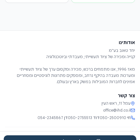
אודותינו
מאז 1996, אנו מתמחים ברכש, מכירה ומקסום ערך של ציוד תעשייתי
ומערכות מעבדה בהיקף נרחב, ומספקים פתרונות לוגיסטיים ומסחריים
אמינים לחברות המובילות במשק בארץ ובעולם.
צור קשר
עמל 11, ראש העין
office@ihd.co.il
חי
050-2500910
דוד
050-2755513
דן
054-2345867
שירותים
אודות
קטלוג
קטגוריות
צור קשר
EN