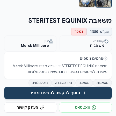
משאבה STERITEST EQUINIX
נמכר
מק״ט
1380
קטגוריה
יצרן
משאבות
Merck Millipore
פרטים נוספים
משאבת STERITEST EQUINIX יד שנייה מבית Merck Millipore, 
מיועדת לשימושים במעבדות ובתעשיות ביוטכנולוגיות.
משאבות
משאבה
ציוד מעבדה
ביוטכנולוגיה
הוסף לבקשה להצעת מחיר
וואטסאפ
העתק קישור