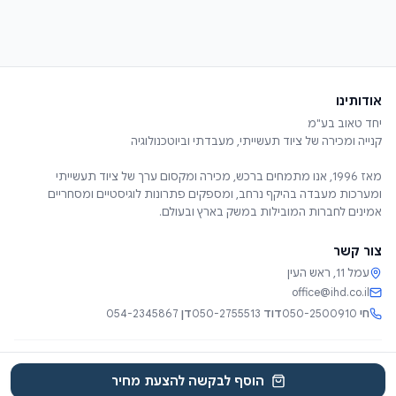
אודותינו
מאז 1996, אנו מתמחים ברכש, מכירה ומקסום ערך של ציוד תעשייתי
ומערכות מעבדה בהיקף נרחב, ומספקים פתרונות לוגיסטיים ומסחריים
אמינים לחברות המובילות במשק בארץ ובעולם.
צור קשר
עמל 11, ראש העין
office@ihd.co.il
חי
050-2500910
דוד
050-2755513
דן
054-2345867
שירותים
אודות
קטלוג
קטגוריות
צור קשר
EN
הוסף לבקשה להצעת מחיר
© 2025 יחד טאוב בע"מ. כל הזכויות שמורות.