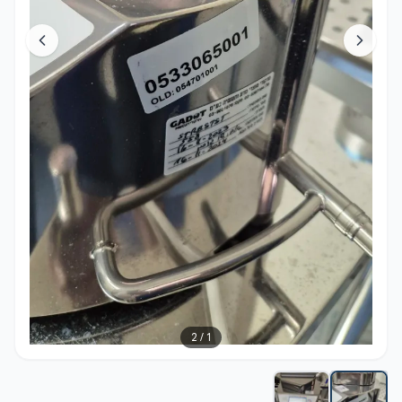
2
/
1