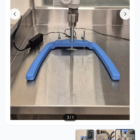
3
/
1