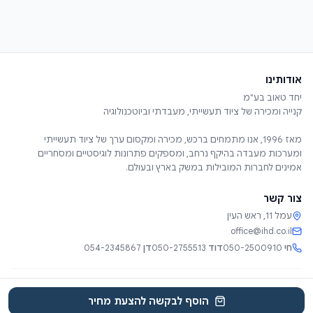
אודותינו
מאז 1996, אנו מתמחים ברכש, מכירה ומקסום ערך של ציוד תעשייתי
ומערכות מעבדה בהיקף נרחב, ומספקים פתרונות לוגיסטיים ומסחריים
אמינים לחברות המובילות במשק בארץ ובעולם.
צור קשר
עמל 11, ראש העין
office@ihd.co.il
חי
050-2500910
דוד
050-2755513
דן
054-2345867
שירותים
אודות
קטלוג
קטגוריות
צור קשר
EN
הוסף לבקשה להצעת מחיר
© 2025 יחד טאוב בע"מ. כל הזכויות שמורות.