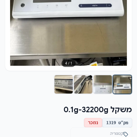
4
/
1
משקל 0.1g-32200g
נמכר
מק״ט
1319
קטגוריה